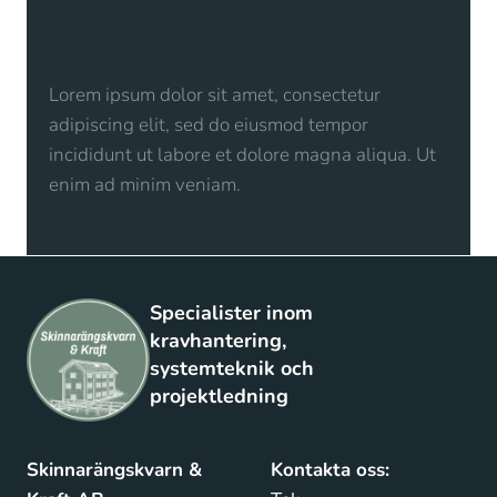
Lorem ipsum dolor sit amet, consectetur
adipiscing elit, sed do eiusmod tempor
incididunt ut labore et dolore magna aliqua. Ut
enim ad minim veniam.
Specialister inom
kravhantering,
systemteknik och
projektledning
Skinnarängskvarn &
Kontakta oss: