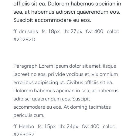
officiis sit ea. Dolorem habemus apeirian in
sea, at habemus adipisci quaerendum eos.
Suscipit accommodare eu eos.
ff: dm sans fs: 18px lh: 27px fw: 400 color:
#20282D
Paragraph Lorem ipsum dolor sit amet, iisque
laoreet no eos, pri vide vocibus et, vix omnium
erroribus adipiscing ut. Civibus officiis sit ea.
Dolorem habemus apeirian in sea, at habemus
adipisci quaerendum eos. Suscipit
accommodare eu eos. At doming tacimates
periculis cum.
ff: Heebo fs: 15px lh: 24px fw: 400 color:
#263037