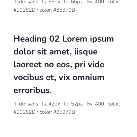
ff: dm sans fs: 56px lh: 66px fw: 400 color:
#20282D / color: #85979B
Heading 02
Lorem
ipsum
dolor sit amet, iisque
laoreet no eos, pri vide
vocibus et, vix omnium
erroribus.
ff: dm sans fs: 42px lh: 52px fw: 400 color:
#20282D / color: #85979B