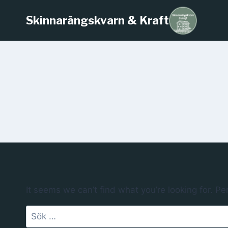
Skinnarängskvarn & Kraft
It seems we can’t find what you’re looking for. P